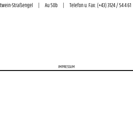
n-Straßengel      |      Au 50b      |      Telefon u. Fax: (+43) 3124 / 54 4 61      
IMPRESSUM