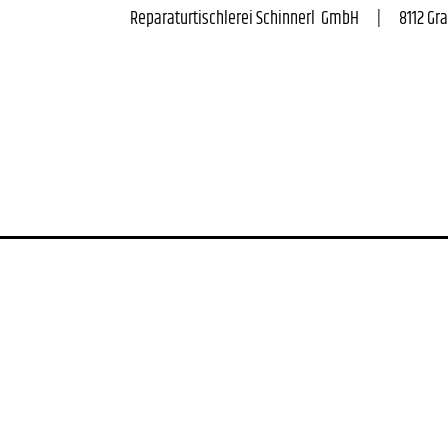
Reparaturtischlerei Schinnerl  GmbH      |      8112 Gratwei